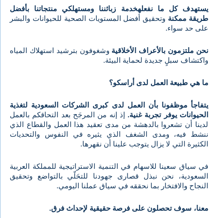
يستهدف كل ما نفعله
خدمة زبائننا ومستهلكي منتجاتنا بأفضل
طريقة ممكنة
وتحقيق أفضل المستويات الصحية للحيوانات والبشر
على حد سواء.
نحن ملتزمون بالأعراف الأخلاقية
وشغوفون بترشيد استهلاك المياه
واكتشاف سبلٍ جديدة لحماية البيئة.
ما هي طبيعة العمل لدى أراسكو؟
يتفاجأ موظفونا بأن العمل لدى كبرى الشركات السعودية لتغذية
الحيوانات يوفر تجربة غنية.
إذ إنه من المرجَح بعد التحاقكم بالعمل
لدينا أن تشعروا بالدهشة من مدى تعقيد هذا العمل والقطاع الذي
ننشط فيه، ومدى الشغف الذي يثيره في النفوس والتحديات
الكثيرة التي لا يزال يتوجب علينا أن نقهرها.
في سياق سعينا للاسهام في التنمية الاستراتيجية للمملكة العربية
السعودية، نحن نبذل قصارى جهودنا للتحَلّي بالتواضع وتحقيق
النجاح والافتخار بما نحققه في سياق عملنا اليومي.
معنا، سوف تحصلون على فرصة حقيقية لإحداث فرق.